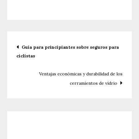
Hechizos
de
amor
que
realmente
Navegación
Guía para principiantes sobre seguros para
funcionan
ciclistas
de
entradas
Ventajas económicas y durabilidad de los
cerramientos de vidrio