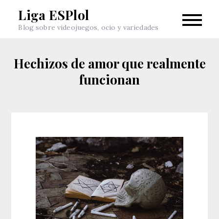
Skip
Liga ESPlol
to
Blog sobre videojuegos, ocio y variedades
content
Hechizos de amor que realmente
funcionan