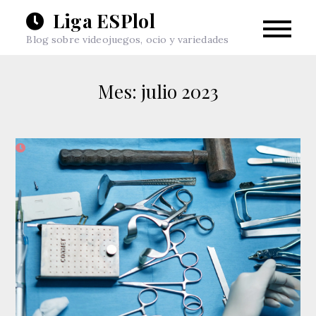
Skip
Liga ESPlol
to
Blog sobre videojuegos, ocio y variedades
content
Mes:
julio 2023