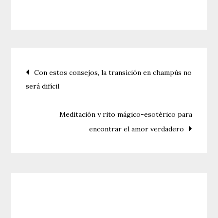
Guía
práctica
para
hacer
geniales
Navegación
Con estos consejos, la transición en champús no
cotillones
será difícil
para
de
niños
entradas
Meditación y rito mágico-esotérico para
encontrar el amor verdadero