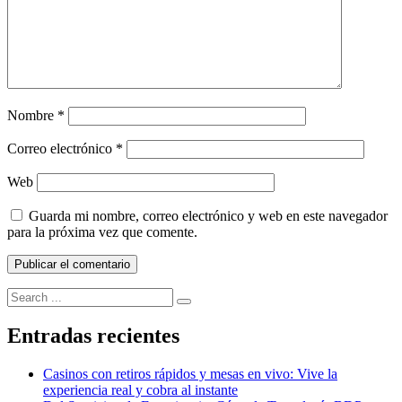
adec
Nombre
*
Correo electrónico
*
Web
Guarda mi nombre, correo electrónico y web en este navegador
para la próxima vez que comente.
Search
for:
Entradas recientes
Casinos con retiros rápidos y mesas en vivo: Vive la
experiencia real y cobra al instante