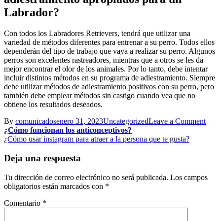
Labrador?
Con todos los Labradores Retrievers, tendrá que utilizar una
variedad de métodos diferentes para entrenar a su perro. Todos ellos
dependerán del tipo de trabajo que vaya a realizar su perro. Algunos
perros son excelentes rastreadores, mientras que a otros se les da
mejor encontrar el olor de los animales. Por lo tanto, debe intentar
incluir distintos métodos en su programa de adiestramiento. Siempre
debe utilizar métodos de adiestramiento positivos con su perro, pero
también debe emplear métodos sin castigo cuando vea que no
obtiene los resultados deseados.
on
By
comunicados
enero 31, 2023
Uncategorized
Leave a Comment
Navegación
Cóm
¿Cómo funcionan los anticonceptivos?
entr
¿Cómo usar instagram para atraer a la persona que te gusta?
de
a
entradas
un
Deja una respuesta
Lab
Retr
Tu dirección de correo electrónico no será publicada.
Los campos
con
obligatorios están marcados con
*
los
méto
Comentario
*
de
entr