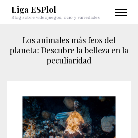
Skip
Liga ESPlol
to
Blog sobre videojuegos, ocio y variedades
content
Los animales más feos del
planeta: Descubre la belleza en la
peculiaridad