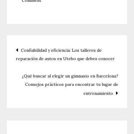
Comment
Los
animales
más
feos
del
Navegación
Confiabilidad y eficiencia: Los talleres de
planeta:
reparación de autos en Utebo que debes conocer
Descubre
de
la
entradas
belleza
¿Qué buscar al elegir un gimnasio en Barcelona?
en
Consejos prácticos para encontrar tu lugar de
la
entrenamiento
peculiaridad