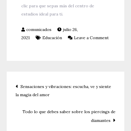
clic para que sepas más del centro de
estudios ideal para ti.
julio 26,
on
2021
Educación
Leave a Comment
Implika,
el
centro
de
estudios
Navegación
Sensaciones y vibraciones: escucha, ve y siente
ideal
la magia del amor
para
de
ti
entradas
Todo lo que debes saber sobre los piercings de
diamantes