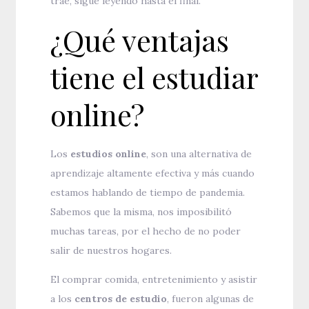
trae, sigue leyendo hasta el final.
¿Qué ventajas
tiene el estudiar
online?
Los
estudios online
, son una alternativa de
aprendizaje altamente efectiva y más cuando
estamos hablando de tiempo de pandemia.
Sabemos que la misma, nos imposibilitó
muchas tareas, por el hecho de no poder
salir de nuestros hogares.
El comprar comida, entretenimiento y asistir
a los
centros de estudio
, fueron algunas de