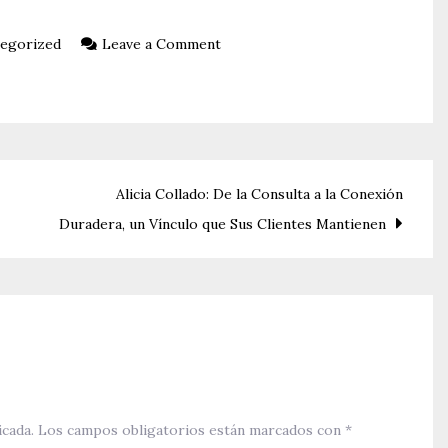
on
egorized
Leave a Comment
El
Coche
Perfecto
para
Cada
Alicia Collado: De la Consulta a la Conexión
Aventura:
Duradera, un Vínculo que Sus Clientes Mantienen
Guía
para
Elegir
el
Coche
de
Segunda
icada.
Los campos obligatorios están marcados con
*
Mano