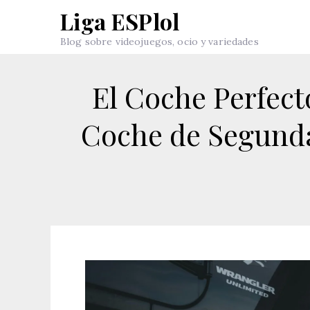
Skip
Liga ESPlol
to
Blog sobre videojuegos, ocio y variedades
content
El Coche Perfect
Coche de Segunda