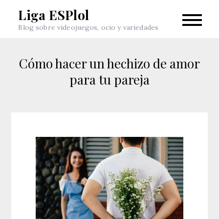
Skip
Liga ESPlol
to
Blog sobre videojuegos, ocio y variedades
content
Cómo hacer un hechizo de amor
para tu pareja