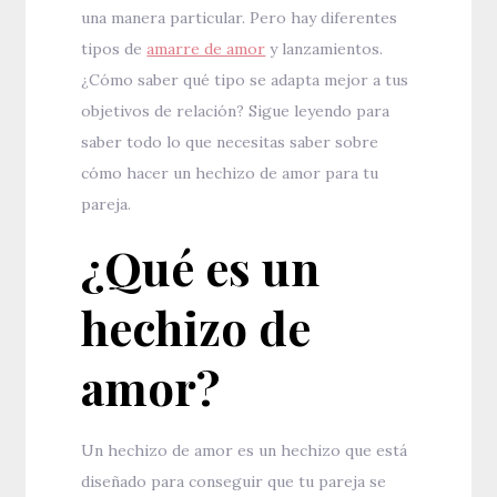
una manera particular. Pero hay diferentes
tipos de
amarre de amor
y lanzamientos.
¿Cómo saber qué tipo se adapta mejor a tus
objetivos de relación? Sigue leyendo para
saber todo lo que necesitas saber sobre
cómo hacer un hechizo de amor para tu
pareja.
¿Qué es un
hechizo de
amor?
Un hechizo de amor es un hechizo que está
diseñado para conseguir que tu pareja se