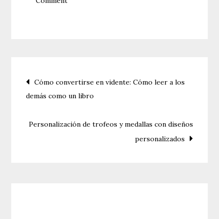
Comment
Cómo
hacer
un
hechizo
de
Navegación
Cómo convertirse en vidente: Cómo leer a los
amor
demás como un libro
para
de
tu
entradas
pareja
Personalización de trofeos y medallas con diseños
personalizados