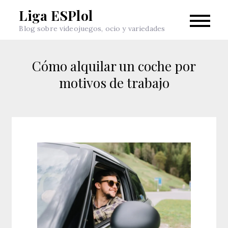
Skip
Liga ESPlol
to
Blog sobre videojuegos, ocio y variedades
content
Cómo alquilar un coche por
motivos de trabajo