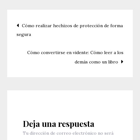
coche
por
Navegación
Cómo realizar hechizos de protección de forma
motivos
segura
de
de
trabajo
entradas
Cómo convertirse en vidente: Cómo leer a los
demás como un libro
Deja una respuesta
Tu dirección de correo electrónico no será